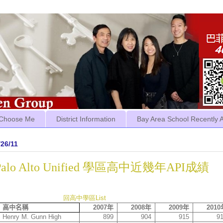
Choose Me
District Information
Bay Area School Recently 
/26/11
Palo Alto Unified 學區高中近幾年API成績
回高中學區List
高中名稱
2007
年
2008
年
2009
年
2010
Henry M. Gunn High
899
904
915
9