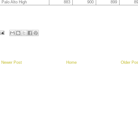
Palo Alto High
883
900
899
8
Newer Post
Home
Older Pos