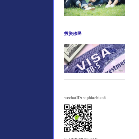
投资移民
wechatID: sophiachien6
CalBRE#01872245