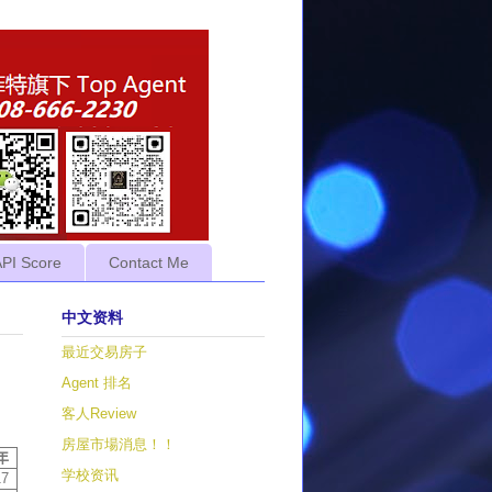
API Score
Contact Me
中文资料
最近交易房子
Agent 排名
客人Review
房屋市場消息！！
年
学校资讯
17