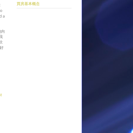
買房基本概念
t
to
d a
她向
我
款
好
t