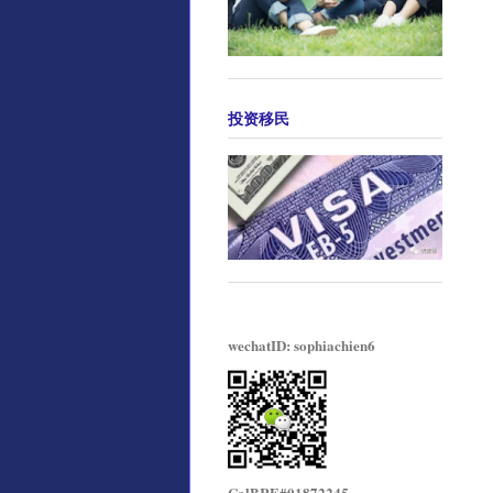
投资移民
wechatID: sophiachien6
CalBRE#01872245