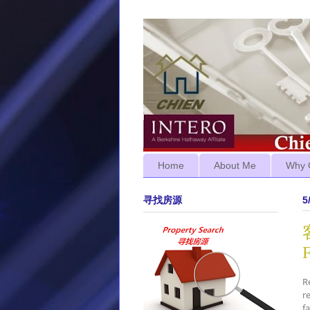
Home
About Me
Why 
寻找房源
5
R
r
f