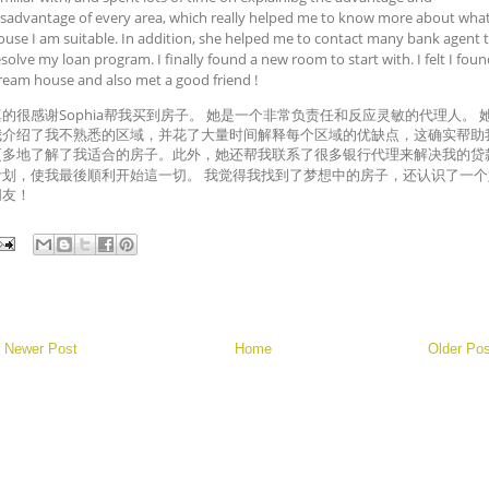
isadvantage of every area, which really helped me to know more about wha
ouse I am suitable. In addition, she helped me to contact many bank agent 
esolve my loan program. I finally found a new room to start with. I felt I foun
ream house and also met a good friend !
Sophia
真的很感谢
帮我买到房子。
她是一个非常负责任和反应灵敏的代理人。
我介绍了我不熟悉的区域，并花了大量时间解释每个区域的优缺点，这确实帮助
更多地了解了我适合的房子。此外，她还帮我联系了很多银行代理来解决我的贷
计划
，使我
最後順利开始這一切。
我觉得我找到了梦想中的房子，还认识了一个
朋友！
Newer Post
Home
Older Pos