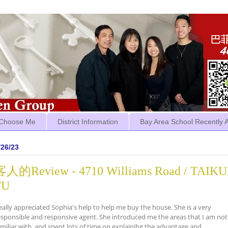
Choose Me
District Information
Bay Area School Recently 
/26/23
客人的Review - 4710 Williams Road / TAIKU
FU
eally appreciated Sophia's help to help me buy the house. She is a very
esponsible and responsive agent. She introduced me the areas that I am not
amiliar with, and spent lots of time on explainibg the advantage and