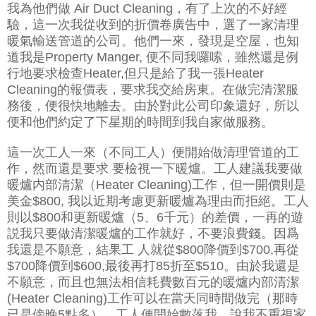
我為他們做 Air Duct Cleaning，有了上次的不好經
驗，這一次我從收到的折價卷廣告中，選了一家清理
暖氣輸送管道的公司。他們一來，發現是空屋，也知
道我是Property Manger, 便不同我囉嗦，雖然還是例
行地要求檢查Heater,但只是給了我一張Heater
Cleaning的報價表，要求我交給房東。在做完清潔服
務後，便很快地離去。由於對此公司印象還好，所以
便和他們約定了下星期的時間到我自家做服務。
這一次工人一來（不同工人）便開始做清理管道的工
作，然而還是要求 要檢視一下暖爐。工人建議我要做
暖爐内部清潔（Heater Cleaning)工作，但一開價則是
美金$800, 我以近期考慮更新暖爐為理由而拒絕。工人
則以$800和
更新暖爐（
5、6千元）的差價，一再的遊
説我只要做清潔暖爐的工作就好，不要浪費錢。因爲
我還是不願意，結果工 人就從$800降價到$700,再從
$700降價到$600,最後再打85折至$510。由於我還是
不願意，而且也無法相信耗費數百元的暖爐内部清潔
(Heater Cleaning)工作可以在當天同時間做完（那時
已是傍晚5點多），工人便開始數落我，說我不重視家