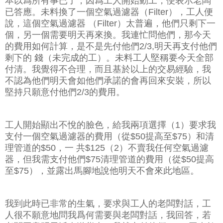
本以爲所有事已了，因爲工人開始動工，便表示老闆
已答應。未料換了一個空氣過濾器（Filter），工人便
說，這個空氣過濾器 （Filter）太普遍，他們只剩下一
個，另一個需要明天再來換。我連忙問他們，那今天
的費用如何計算，是不是先付他們2/3,明天再支付他們
剩下的 錢（未完成的工）。未料工人堅稱要今天全部
付清。我覺得不合理，而且基於以上的交易經驗，我
不認為他們明天會如他們承諾的會再回來安裝，所以
堅持只願意付他們2/3的費用。
工人開始顯出不悅的臉色，給我兩項選擇（1）要求我
支付一個空氣過濾器的費用（從$50提高至$75）和清
理管道的$50，一 共$125（2）不賣我任何空氣過濾
器，但我需支付他們$75清理管道的費用（從$50提高
至$75），並露出馬腳地說他明天不會來此地區。
我到此時已非常的生氣，要求與工人的老闆對話，工
人很不願意地問我爲何需要與老闆對話，我回答，若