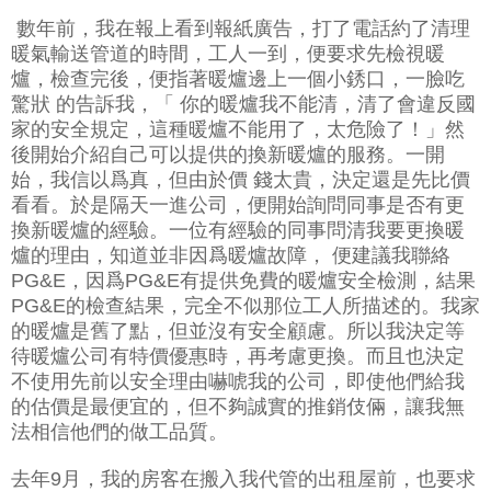
數年前，我在報上看到報紙廣告，打了電話約了清理
暖氣輸送管道的時間，工人一到，便要求先檢視暖
爐，檢查完後，便指著暖爐邊上一個小銹口，一臉吃
驚狀 的告訴我，「 你的暖爐我不能清，清了會違反國
家的安全規定，這種暖爐不能用了，太危險了！」然
後開始介紹自己可以提供的換新暖爐的服務。一開
始，我信以爲真，但由於價 錢太貴，決定還是先比價
看看。於是隔天一進公司，便開始詢問同事是否有更
換新暖爐的經驗。一位有經驗的同事問清我要更換暖
爐的理由，知道並非因爲暖爐故障， 便建議我聯絡
PG&E，因爲PG&E有提供免費的暖爐安全檢測，結果
PG&E的檢查結果，完全不似那位工人所描述的。我家
的暖爐是舊了點，但並沒有安全顧慮。所以我決定等
待暖爐公司有特價優惠時，再考慮更換。而且也決定
不使用先前以安全理由嚇唬我的公司，即使他們給我
的估價是最便宜的，但不夠誠實的推銷伎倆，讓我無
法相信他們的做工品質。
去年9月，我的房客在搬入我代管的出租屋前，也要求