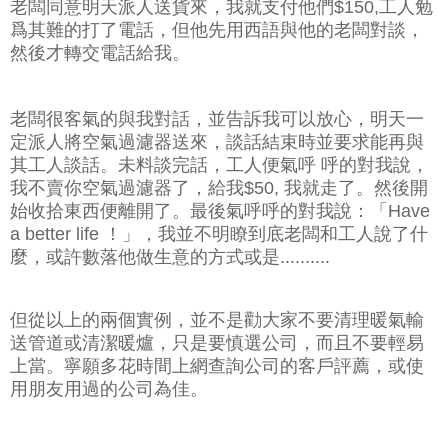
老闆同意明天派人送貨來，我就支付他們$150,工人勉
爲其難的打了電話，但他先用西語與他的老闆對談，
然後才轉交電話給我。
老闆很客氣的與我對話，並告訴我可以放心，明天一
定派人將空氣過濾器送來，談話結束時並要求能再與
其工人談話。未料談完話，工人便氣呼 呼的對我說，
我不賣你空氣過濾器了，給我$50, 我就走了。然後開
始收拾東西便離開了。最後氣呼呼的對我說：「Have
a better life ！」，我並不明瞭到底老闆和工人說了什
麼，或許數落他做生意的方式或是..........
但從以上的兩個實例，並不是勸大家不要清理暖氣輸
送管道或清潔暖爐，只是要慎選公司，而且不要輕易
上當。寧願多花時間上網查詢公司的客戶評薦，或使
用朋友用過的公司為佳。