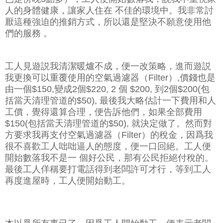
人的身體健康，讓家人住在 不佳的環境中。我非常討
厭這種強迫的推銷方式，所以還是堅決不願意使用他
們的服務 。
工人見遊説我清潔暖爐不成，便一改策略，進而遊説
我更換可以重覆使用的空氣過濾器（Filter）,價錢也是
由一個$150,變成2個$220, 2 個 $200, 到2個$200(包
括當天清理管道的$50), 最後我大略估計一下費用和人
工價，覺得還算合理，便告訴他們，如果全部費用
$150(包括當天清理管道的$50), 就決定做了。然而對
方要求我再支付空氣過濾器（Filter）的稅金，因爲我
很不喜歡工人咄咄逼人的態度，便一口回絕。工人便
開始數落我不是一 個好公民，那有公民拒絕付稅的。
最後工人佯稱要打電話得到老闆許可才行，等到工人
再度進屋時，工人便開始動工。